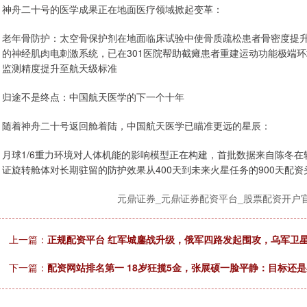
神舟二十号的医学成果正在地面医疗领域掀起变革：
老年骨防护：太空骨保护剂在地面临床试验中使骨质疏松患者骨密度提升1
的神经肌肉电刺激系统，已在301医院帮助截瘫患者重建运动功能极端
监测精度提升至航天级标准
归途不是终点：中国航天医学的下一个十年
随着神舟二十号返回舱着陆，中国航天医学已瞄准更远的星辰：
月球1/6重力环境对人体机能的影响模型正在构建，首批数据来自陈冬
证旋转舱体对长期驻留的防护效果从400天到未来火星任务的900天配
元鼎证券_元鼎证券配资平台_股票配资开户
上一篇：
正规配资平台 红军城鏖战升级，俄军四路发起围攻，乌军卫
下一篇：
配资网站排名第一 18岁狂揽5金，张展硕一脸平静：目标还