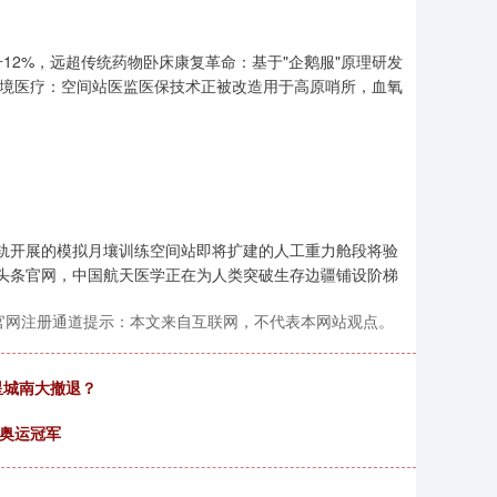
2%，远超传统药物卧床康复革命：基于"企鹅服"原理研发
环境医疗：空间站医监医保技术正被改造用于高原哨所，血氧
在轨开展的模拟月壤训练空间站即将扩建的人工重力舱段将验
资头条官网，中国航天医学正在为人类突破生存边疆铺设阶梯
官网注册通道提示：本文来自互联网，不代表本网站观点。
星城南大撤退？
是奥运冠军