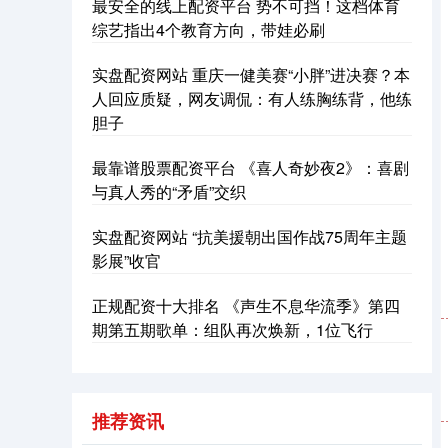
最安全的线上配资平台 势不可挡！这档体育
综艺指出4个教育方向，带娃必刷
实盘配资网站 重庆一健美赛“小胖”进决赛？本
人回应质疑，网友调侃：有人练胸练背，他练
胆子
最靠谱股票配资平台 《喜人奇妙夜2》：喜剧
与真人秀的“矛盾”交织
实盘配资网站 “抗美援朝出国作战75周年主题
影展”收官
正规配资十大排名 《声生不息华流季》第四
期第五期歌单：组队再次焕新，1位飞行
推荐资讯