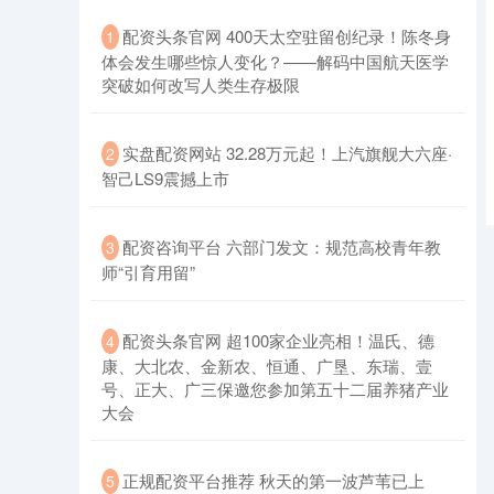
​配资头条官网 400天太空驻留创纪录！陈冬身
1
体会发生哪些惊人变化？——解码中国航天医学
突破如何改写人类生存极限
​实盘配资网站 32.28万元起！上汽旗舰大六座·
2
智己LS9震撼上市
​配资咨询平台 六部门发文：规范高校青年教
3
师“引育用留”
​配资头条官网 超100家企业亮相！温氏、德
4
康、大北农、金新农、恒通、广垦、东瑞、壹
号、正大、广三保邀您参加第五十二届养猪产业
大会
​正规配资平台推荐 秋天的第一波芦苇已上
5