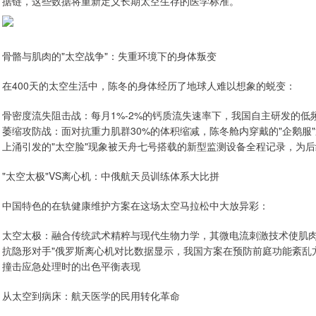
据链，这些数据将重新定义长期太空生存的医学标准。
骨骼与肌肉的"太空战争"：失重环境下的身体叛变
在400天的太空生活中，陈冬的身体经历了地球人难以想象的蜕变：
骨密度流失阻击战：每月1%-2%的钙质流失速率下，我国自主研发的低
萎缩攻防战：面对抗重力肌群30%的体积缩减，陈冬舱内穿戴的"企鹅服
上涌引发的"太空脸"现象被天舟七号搭载的新型监测设备全程记录，为
"太空太极"VS离心机：中俄航天员训练体系大比拼
中国特色的在轨健康维护方案在这场太空马拉松中大放异彩：
太空太极：融合传统武术精粹与现代生物力学，其微电流刺激技术使肌肉
抗隐形对手"俄罗斯离心机对比数据显示，我国方案在预防前庭功能紊乱
撞击应急处理时的出色平衡表现
从太空到病床：航天医学的民用转化革命