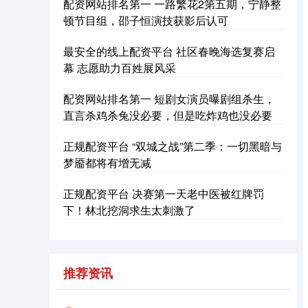
配资网站排名第一 一路繁花2第五期，宁静整
顿节目组，邵子恒演技获影后认可
最安全的线上配资平台 社区春晚海选复赛启
幕 志愿助力百姓展风采
深证成指
14311.01
+200.89
+1.42%
配资网站排名第一 短剧女演员曝剧组杀生，
直言杀鸡杀兔没必要，但是吃炸鸡也没必要
正规配资平台 “双城之战”第二季：一切黑暗与
梦靥都将有增无减
正规配资平台 决赛第一天老中医被红牌罚
下！林北挖洞求生太刺激了
沪深300
4694.44
+43.13
+0.93%
推荐资讯