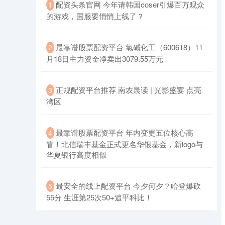
​配资头条官网 今年请韩国coser引爆百万观众
1
的游戏，国服要悄悄上线了？
北证50
1134.24
+11.37
+1.01%
​最靠谱股票配资平台 氯碱化工（600618）11
2
月18日主力资金净卖出3079.55万元
​正规配资平台推荐 南农晨读 | 光影盛宴 点亮
3
湾区
​最靠谱股票配资平台 年内变更五位核心高
4
管！北信瑞丰基金正式更名华银基金，新logo与
创业板指
3563.12
+47.56
+1.35%
华夏银行高度相似
​最安全的线上配资平台 今夕何夕？哈登爆砍
5
55分 生涯第25次50+追平科比！