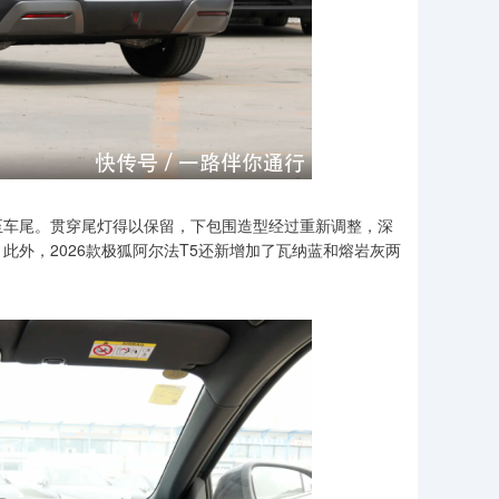
至车尾。贯穿尾灯得以保留，下包围造型经过重新调整，深
外，2026款极狐阿尔法T5还新增加了瓦纳蓝和熔岩灰两