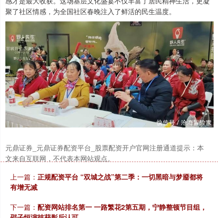
感才是最大收获。这场基层文化盛宴不仅丰富了居民精神生活，更凝
聚了社区情感，为全国社区春晚注入了鲜活的民生温度。
沪深300
4651.31
-6.85
-0.15%
北证50
1122.88
+3.42
+0.30%
元鼎证券_元鼎证券配资平台_股票配资开户官网注册通道提示：本
文来自互联网，不代表本网站观点。
上一篇：
正规配资平台 “双城之战”第二季：一切黑暗与梦靥都将
有增无减
下一篇：
配资网站排名第一 一路繁花2第五期，宁静整顿节目组，
邵子恒演技获影后认可