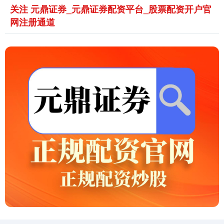
关注 元鼎证券_元鼎证券配资平台_股票配资开户官
网注册通道
创业板指
3515.56
-19.58
-0.55%
基金指数
7229.80
-1.63
-0.02%