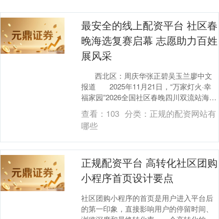
最安全的线上配资平台 社区春
晚海选复赛启幕 志愿助力百姓
北证50
1122.88
+3.42
+0.30%
展风采
西北区：周庆华张正碧吴玉兰廖中文
报道 2025年11月21日，“万家灯火·幸
福家园”2026全国社区春晚四川双流站海选
复赛第一、二场比....
查看：
103
分类：
正规的配资网站有
哪些
创业板指
3515.56
-19.58
-0.55%
正规配资平台 高转化社区团购
小程序首页设计要点
社区团购小程序的首页是用户进入平台后
的第一印象，直接影响用户的停留时间、