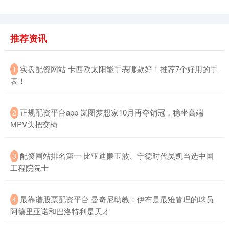
推荐资讯
​实盘配资网站 卡西欧太阳能手表哪款好！推荐7个好用的手
1
表！
​正规配资平台app 岚图梦想家10月再夺销冠，稳坐高端
2
MPV头把交椅
​配资网站排名第一 比亚迪廉玉波、宁德时代吴凯当选中国
3
工程院院士
​最靠谱股票配资平台 曼奇尼助教：伊布是最难管理的球员
4
阿德里亚诺和巴洛特利是天才