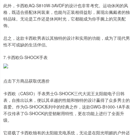
此外，卡西欧AQ-S810W-3AVDF的设计也非常考究。运动休闲的风
格，既适合搭配休闲装束，也能与正装相得益彰，展现出佩戴者的独
特品味。无论是工作还是休闲时光，它都能成为你手腕上的完美配
饰。
总之，这款卡西欧男表以其独特的设计和实用的功能，成为了现代男
性不可或缺的生活伴侣。
7.卡西欧G-SHOCK手表
点击下方商品获取优惠价
上证综指
3900.35
+21.92
+0.57%
卡西欧（CASIO）手表男士G-SHOCK三代大泥王太阳能电子日韩
表，自推出以来，便以其卓越的性能和独特的设计赢得了众多男士的
喜爱。作为G-SHOCK系列中的经典之作，这款GWG-B1000-1A手表
不仅传承了G-SHOCK的坚韧耐用特性，更在功能上进行了全面升
级。
它搭载了卡西欧独有的太阳能充电系统，无论是在阳光明媚的户外还