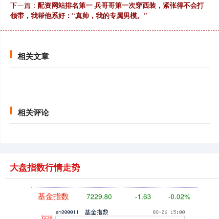
下一篇：
配资网站排名第一 兵哥哥第一次穿西装，紧张得不会打
北证50
1122.88
+3.42
+0.30%
领带，我帮他系好：“真帅，我的专属男模。”
相关文章
创业板指
3515.56
-19.58
-0.55%
相关评论
大盘指数行情走势
基金指数
7229.80
-1.63
-0.02%