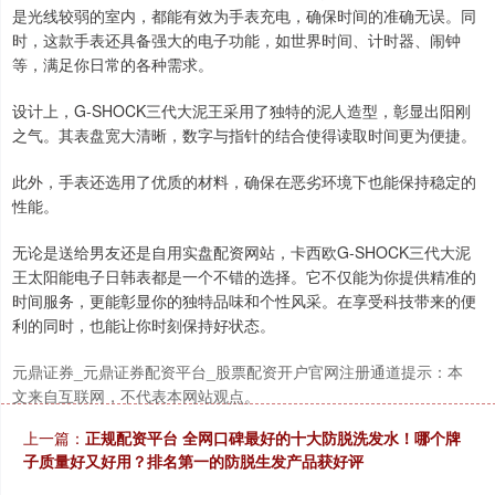
是光线较弱的室内，都能有效为手表充电，确保时间的准确无误。同
时，这款手表还具备强大的电子功能，如世界时间、计时器、闹钟
深证成指
14110.12
-34.08
-0.24%
等，满足你日常的各种需求。
设计上，G-SHOCK三代大泥王采用了独特的泥人造型，彰显出阳刚
之气。其表盘宽大清晰，数字与指针的结合使得读取时间更为便捷。
此外，手表还选用了优质的材料，确保在恶劣环境下也能保持稳定的
性能。
无论是送给男友还是自用实盘配资网站，卡西欧G-SHOCK三代大泥
王太阳能电子日韩表都是一个不错的选择。它不仅能为你提供精准的
沪深300
4651.31
-6.85
-0.15%
时间服务，更能彰显你的独特品味和个性风采。在享受科技带来的便
利的同时，也能让你时刻保持好状态。
元鼎证券_元鼎证券配资平台_股票配资开户官网注册通道提示：本
文来自互联网，不代表本网站观点。
上一篇：
正规配资平台 全网口碑最好的十大防脱洗发水！哪个牌
子质量好又好用？排名第一的防脱生发产品获好评