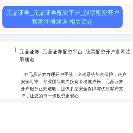
元鼎证券_元鼎证券配资平台_股票配资开户
官网注册通道 相关话题
元鼎证券_元鼎证券配资平台_股票配资开户官网注
册通道
在元鼎证券办理开户手续，全程系统加密保护，账户
安全可靠，专业团队助力投资者稳健成长，元鼎证券
开户服务正规透明，提供多层安全保障与优质客户支
持，让您的每一步投资更安心。