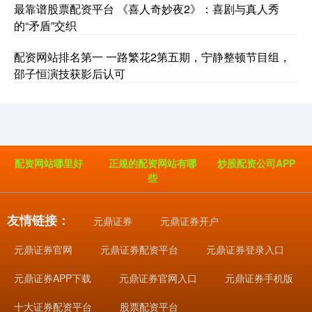
最靠谱股票配资平台 《喜人奇妙夜2》：喜剧与真人秀
的“矛盾”交织
配资网站排名第一 一路繁花2第五期，宁静整顿节目组，
邵子恒演技获影后认可
配资网站哪里好
正规的配资网站有哪
炒股配资公司APP
些
友情链接：
元鼎证券
元鼎证券开户
元鼎证券官网
元鼎证券配资平台
元鼎证券登录入口
元鼎证券APP下载
元鼎证券官网入口
元鼎证券手机版
十大证券配资平台
股票配资平台