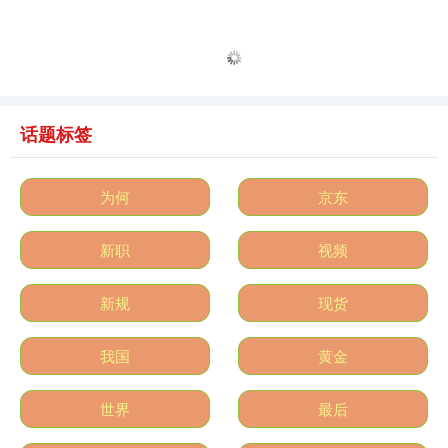
话题标签
深证成指
14202.93
-108.08
-0.76%
为何
京东
新职
视频
新规
现货
我国
黄金
沪深300
4681.49
-12.94
-0.28%
世界
最后