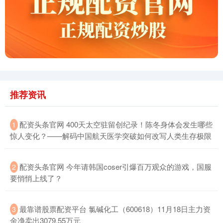
基金指数
7243.93
+1.83
+0.03%
推荐资讯
配资头条官网 400天太空驻留创纪录！陈冬身体会发生哪些
1
惊人变化？——解码中国航天医学突破如何改写人类生存极限
国债指数
229.74
+0.05
+0.02%
配资头条官网 今年请韩国coser引爆百万观众的游戏，国服
2
要悄悄上线了？
最靠谱股票配资平台 氯碱化工（600618）11月18日主力资
3
金净卖出3079.55万元