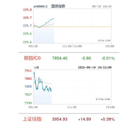
国债指数
229.74
+0.05
+0.02%
期指IC0
7854.40
-0.80
-0.01%
上证综指
3954.93
+14.89
+0.38%